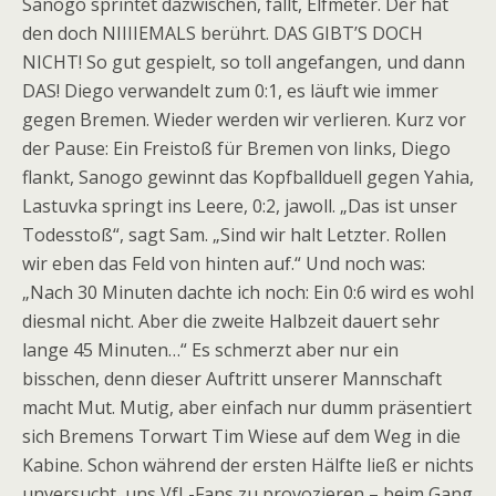
Sanogo sprintet dazwischen, fällt, Elfmeter. Der hat
den doch NIIIIEMALS berührt. DAS GIBT’S DOCH
NICHT! So gut gespielt, so toll angefangen, und dann
DAS! Diego verwandelt zum 0:1, es läuft wie immer
gegen Bremen. Wieder werden wir verlieren. Kurz vor
der Pause: Ein Freistoß für Bremen von links, Diego
flankt, Sanogo gewinnt das Kopfballduell gegen Yahia,
Lastuvka springt ins Leere, 0:2, jawoll. „Das ist unser
Todesstoß“, sagt Sam. „Sind wir halt Letzter. Rollen
wir eben das Feld von hinten auf.“ Und noch was:
„Nach 30 Minuten dachte ich noch: Ein 0:6 wird es wohl
diesmal nicht. Aber die zweite Halbzeit dauert sehr
lange 45 Minuten…“ Es schmerzt aber nur ein
bisschen, denn dieser Auftritt unserer Mannschaft
macht Mut. Mutig, aber einfach nur dumm präsentiert
sich Bremens Torwart Tim Wiese auf dem Weg in die
Kabine. Schon während der ersten Hälfte ließ er nichts
unversucht, uns VfL-Fans zu provozieren – beim Gang