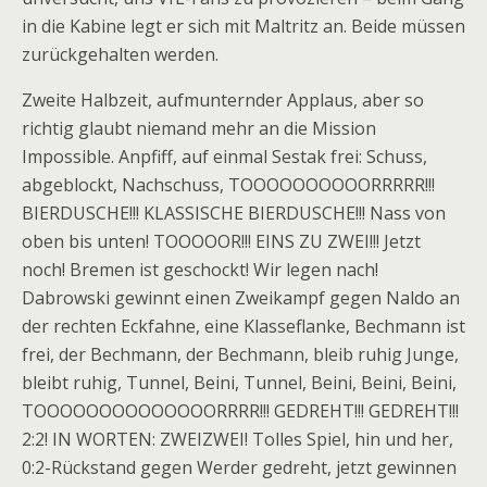
in die Kabine legt er sich mit Maltritz an. Beide müssen
zurückgehalten werden.
Zweite Halbzeit, aufmunternder Applaus, aber so
richtig glaubt niemand mehr an die Mission
Impossible. Anpfiff, auf einmal Sestak frei: Schuss,
abgeblockt, Nachschuss, TOOOOOOOOOORRRRR!!!
BIERDUSCHE!!! KLASSISCHE BIERDUSCHE!!! Nass von
oben bis unten! TOOOOOR!!! EINS ZU ZWEI!!! Jetzt
noch! Bremen ist geschockt! Wir legen nach!
Dabrowski gewinnt einen Zweikampf gegen Naldo an
der rechten Eckfahne, eine Klasseflanke, Bechmann ist
frei, der Bechmann, der Bechmann, bleib ruhig Junge,
bleibt ruhig, Tunnel, Beini, Tunnel, Beini, Beini, Beini,
TOOOOOOOOOOOOOORRRR!!! GEDREHT!!! GEDREHT!!!
2:2! IN WORTEN: ZWEIZWEI! Tolles Spiel, hin und her,
0:2-Rückstand gegen Werder gedreht, jetzt gewinnen