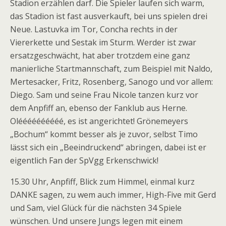
Stadion erzählen darf. Die Spieler laufen sich warm,
das Stadion ist fast ausverkauft, bei uns spielen drei
Neue. Lastuvka im Tor, Concha rechts in der
Viererkette und Sestak im Sturm. Werder ist zwar
ersatzgeschwächt, hat aber trotzdem eine ganz
manierliche Startmannschaft, zum Beispiel mit Naldo,
Mertesacker, Fritz, Rosenberg, Sanogo und vor allem:
Diego. Sam und seine Frau Nicole tanzen kurz vor
dem Anpfiff an, ebenso der Fanklub aus Herne.
Oléééééééééé, es ist angerichtet! Grönemeyers
„Bochum“ kommt besser als je zuvor, selbst Timo
lässt sich ein „Beeindruckend“ abringen, dabei ist er
eigentlich Fan der SpVgg Erkenschwick!
15.30 Uhr, Anpfiff, Blick zum Himmel, einmal kurz
DANKE sagen, zu wem auch immer, High-Five mit Gerd
und Sam, viel Glück für die nächsten 34 Spiele
wünschen. Und unsere Jungs legen mit einem