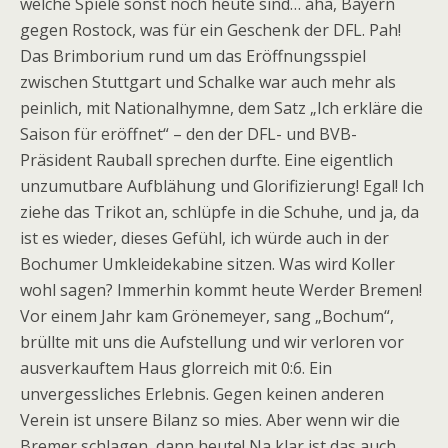
welche Spiele sonst noch heute sind… aha, Bayern
gegen Rostock, was für ein Geschenk der DFL. Pah!
Das Brimborium rund um das Eröffnungsspiel
zwischen Stuttgart und Schalke war auch mehr als
peinlich, mit Nationalhymne, dem Satz „Ich erkläre die
Saison für eröffnet“ – den der DFL- und BVB-
Präsident Rauball sprechen durfte. Eine eigentlich
unzumutbare Aufblähung und Glorifizierung! Egal! Ich
ziehe das Trikot an, schlüpfe in die Schuhe, und ja, da
ist es wieder, dieses Gefühl, ich würde auch in der
Bochumer Umkleidekabine sitzen. Was wird Koller
wohl sagen? Immerhin kommt heute Werder Bremen!
Vor einem Jahr kam Grönemeyer, sang „Bochum“,
brüllte mit uns die Aufstellung und wir verloren vor
ausverkauftem Haus glorreich mit 0:6. Ein
unvergessliches Erlebnis. Gegen keinen anderen
Verein ist unsere Bilanz so mies. Aber wenn wir die
Bremer schlagen, dann heute! Na klar ist das auch