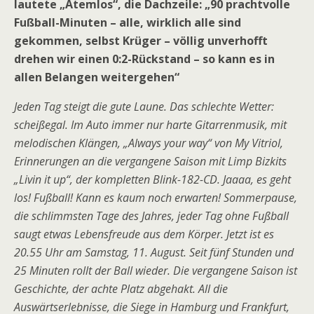
lautete „Atemlos“, die Dachzeile: „90 prachtvolle
Fußball-Minuten – alle, wirklich alle sind
gekommen, selbst Krüger – völlig unverhofft
drehen wir einen 0:2-Rückstand – so kann es in
allen Belangen weitergehen“
Jeden Tag steigt die gute Laune. Das schlechte Wetter:
scheißegal. Im Auto immer nur harte Gitarrenmusik, mit
melodischen Klängen, „Always your way“ von My Vitriol,
Erinnerungen an die vergangene Saison mit Limp Bizkits
„Livin it up“, der kompletten Blink-182-CD. Jaaaa, es geht
los! Fußball! Kann es kaum noch erwarten! Sommerpause,
die schlimmsten Tage des Jahres, jeder Tag ohne Fußball
saugt etwas Lebensfreude aus dem Körper. Jetzt ist es
20.55 Uhr am Samstag, 11. August. Seit fünf Stunden und
25 Minuten rollt der Ball wieder. Die vergangene Saison ist
Geschichte, der achte Platz abgehakt. All die
Auswärtserlebnisse, die Siege in Hamburg und Frankfurt,