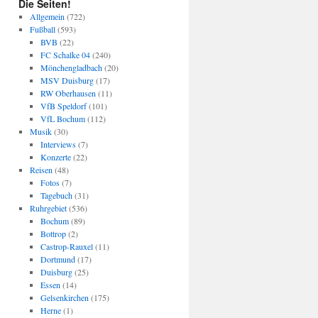
Die Seiten!
Allgemein
(722)
Fußball
(593)
BVB
(22)
FC Schalke 04
(240)
Mönchengladbach
(20)
MSV Duisburg
(17)
RW Oberhausen
(11)
VfB Speldorf
(101)
VfL Bochum
(112)
Musik
(30)
Interviews
(7)
Konzerte
(22)
Reisen
(48)
Fotos
(7)
Tagebuch
(31)
Ruhrgebiet
(536)
Bochum
(89)
Bottrop
(2)
Castrop-Rauxel
(11)
Dortmund
(17)
Duisburg
(25)
Essen
(14)
Gelsenkirchen
(175)
Herne
(1)