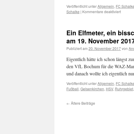
Veröffentlicht unter
Allgemein
,
FC Schalk
Schalke
|
Kommentare deaktiviert
für
Schalke
Reporte
Ein Elfmeter, ein bis
am 19. November 201
Publiziert am
20. November 2017
von
And
Eigentlich hätte ich schon längst 
den VfL Bochum für die WAZ-Mante
und danach wollte ich eigentlich n
Veröffentlicht unter
Allgemein
,
FC Schalk
Fußball
,
Gelsenkirchen
,
HSV
,
Ruhrgebiet
←
Ältere Beiträge