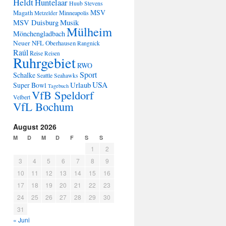
Heldt
Huntelaar
Huub Stevens
MSV
Magath
Minneapolis
Metzelder
Musik
MSV Duisburg
Mülheim
Mönchengladbach
Neuer
NFL
Oberhausen
Rangnick
Raúl
Reise
Reisen
Ruhrgebiet
RWO
Sport
Schalke
Seattle Seahawks
USA
Urlaub
Super Bowl
Tagebuch
VfB Speldorf
Velbert
VfL Bochum
August 2026
M
D
M
D
F
S
S
1
2
3
4
5
6
7
8
9
10
11
12
13
14
15
16
17
18
19
20
21
22
23
24
25
26
27
28
29
30
31
« Juni