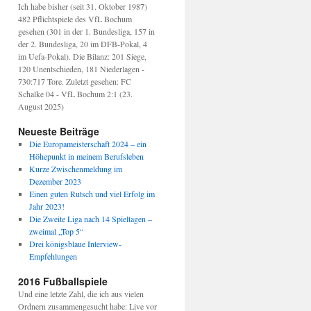
Ich habe bisher (seit 31. Oktober 1987)
482 Pflichtspiele des VfL Bochum
gesehen (301 in der 1. Bundesliga, 157 in
der 2. Bundesliga, 20 im DFB-Pokal, 4
im Uefa-Pokal). Die Bilanz: 201 Siege,
120 Unentschieden, 181 Niederlagen -
730:717 Tore. Zuletzt gesehen: FC
Schalke 04 - VfL Bochum 2:1 (23.
August 2025)
Neueste Beiträge
Die Europameisterschaft 2024 – ein
Höhepunkt in meinem Berufsleben
Kurze Zwischenmeldung im
Dezember 2023
Einen guten Rutsch und viel Erfolg im
Jahr 2023!
Die Zweite Liga nach 14 Spieltagen –
zweimal „Top 5“
Drei königsblaue Interview-
Empfehlungen
2016 Fußballspiele
Und eine letzte Zahl, die ich aus vielen
Ordnern zusammengesucht habe: Live vor