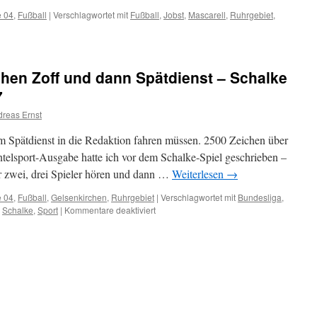
e 04
,
Fußball
|
Verschlagwortet mit
Fußball
,
Jobst
,
Mascarell
,
Ruhrgebiet
,
-
r
schen Zoff und dann Spätdienst – Schalke
7
reas Ernst
zum Spätdienst in die Redaktion fahren müssen. 2500 Zeichen über
lsport-Ausgabe hatte ich vor dem Schalke-Spiel geschrieben –
ur zwei, drei Spieler hören und dann …
Weiterlesen
→
e 04
,
Fußball
,
Gelsenkirchen
,
Ruhrgebiet
|
Verschlagwortet mit
Bundesliga
,
,
Schalke
,
Sport
|
Kommentare deaktiviert
für
Ein
Elfmeter,
ein
bisschen
Zoff
und
dann
Spätdienst