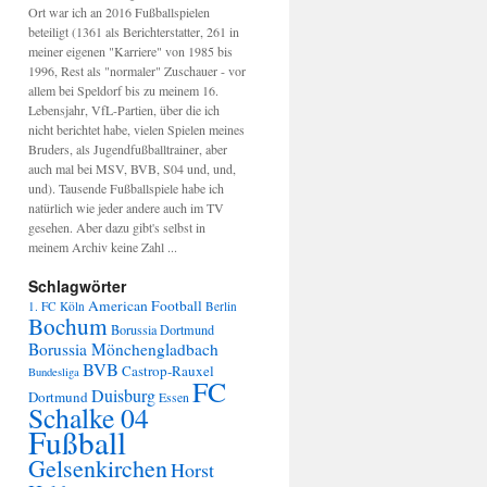
Ort war ich an 2016 Fußballspielen
beteiligt (1361 als Berichterstatter, 261 in
meiner eigenen "Karriere" von 1985 bis
1996, Rest als "normaler" Zuschauer - vor
allem bei Speldorf bis zu meinem 16.
Lebensjahr, VfL-Partien, über die ich
nicht berichtet habe, vielen Spielen meines
Bruders, als Jugendfußballtrainer, aber
auch mal bei MSV, BVB, S04 und, und,
und). Tausende Fußballspiele habe ich
natürlich wie jeder andere auch im TV
gesehen. Aber dazu gibt's selbst in
meinem Archiv keine Zahl ...
Schlagwörter
American Football
1. FC Köln
Berlin
Bochum
Borussia Dortmund
Borussia Mönchengladbach
BVB
Castrop-Rauxel
Bundesliga
FC
Duisburg
Dortmund
Essen
Schalke 04
Fußball
Gelsenkirchen
Horst