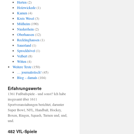
Herten
(2)
Holzwickede
(1)
Kamen
(4)
Kreis Wesel
(3)
Mülheim
(190)
Niederrhein
(2)
Oberhausen
(12)
Recklinghausen
(1)
Sauerland
(1)
Sprockhövel
(1)
Velbert
(8)
Witten
(4)
Weitere Texte
(150)
… journalistisch!
(45)
Blog – damals
(104)
Erfahrungswerte
1361 Fußballspiele - und sonst? Ich habe
insgesamt über 1611
Sportveranstaltungen berichtet, darunter
Super Bowl, NFL, Handball, Hockey,
Boxen, Ringen, Squash, Turnen und, und,
und.
482 VfL-Spiele