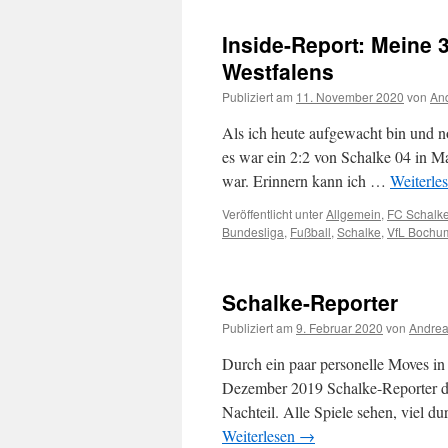
Inside-Report: Meine 
Westfalens
Publiziert am
11. November 2020
von
And
Als ich heute aufgewacht bin und n
es war ein 2:2 von Schalke 04 in Mai
war. Erinnern kann ich …
Weiterle
Veröffentlicht unter
Allgemein
,
FC Schalk
Bundesliga
,
Fußball
,
Schalke
,
VfL Bochu
Schalke-Reporter
Publiziert am
9. Februar 2020
von
Andrea
Durch ein paar personelle Moves in
Dezember 2019 Schalke-Reporter de
Nachteil. Alle Spiele sehen, viel d
Weiterlesen
→