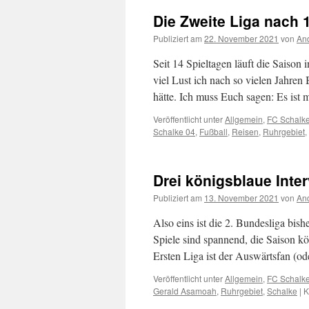
Die Zweite Liga nach 
Publiziert am
22. November 2021
von
And
Seit 14 Spieltagen läuft die Saison 
viel Lust ich nach so vielen Jahr
hätte. Ich muss Euch sagen: Es ist
Veröffentlicht unter
Allgemein
,
FC Schalk
Schalke 04
,
Fußball
,
Reisen
,
Ruhrgebiet
,
Drei königsblaue Int
Publiziert am
13. November 2021
von
And
Also eins ist die 2. Bundesliga bish
Spiele sind spannend, die Saison kö
Ersten Liga ist der Auswärtsfan (
Veröffentlicht unter
Allgemein
,
FC Schalk
Gerald Asamoah
,
Ruhrgebiet
,
Schalke
|
K