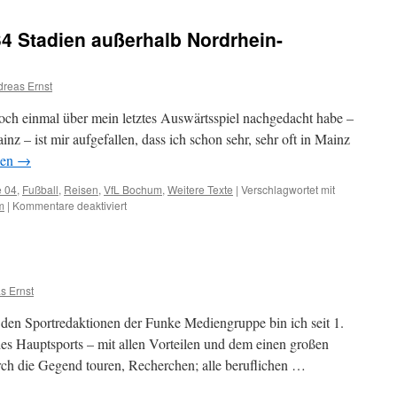
königsblaue
Interview-
34 Stadien außerhalb Nordrhein-
Empfehlungen
reas Ernst
och einmal über mein letztes Auswärtsspiel nachgedacht habe –
nz – ist mir aufgefallen, dass ich schon sehr, sehr oft in Mainz
sen
→
e 04
,
Fußball
,
Reisen
,
VfL Bochum
,
Weitere Texte
|
Verschlagwortet mit
m
|
Kommentare deaktiviert
für
Inside-
Report:
Meine
34
Stadien
s Ernst
außerhalb
Nordrhein-
 den Sportredaktionen der Funke Mediengruppe bin ich seit 1.
Westfalens
s Hauptsports – mit allen Vorteilen und dem einen großen
urch die Gegend touren, Recherchen; alle beruflichen …