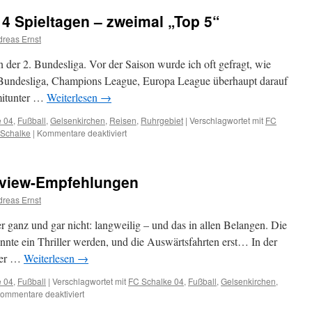
14 Spieltagen – zweimal „Top 5“
reas Ernst
in der 2. Bundesliga. Vor der Saison wurde ich oft gefragt, wie
en Bundesliga, Champions League, Europa League überhaupt darauf
 mitunter …
Weiterlesen
→
e 04
,
Fußball
,
Gelsenkirchen
,
Reisen
,
Ruhrgebiet
|
Verschlagwortet mit
FC
Schalke
|
Kommentare deaktiviert
für
Die
Zweite
Liga
erview-Empfehlungen
nach
14
reas Ernst
Spieltagen
–
er ganz und gar nicht: langweilig – und das in allen Belangen. Die
zweimal
nnte ein Thriller werden, und die Auswärtsfahrten erst… In der
„Top
oder …
Weiterlesen
→
5“
e 04
,
Fußball
|
Verschlagwortet mit
FC Schalke 04
,
Fußball
,
Gelsenkirchen
,
ommentare deaktiviert
für
Drei