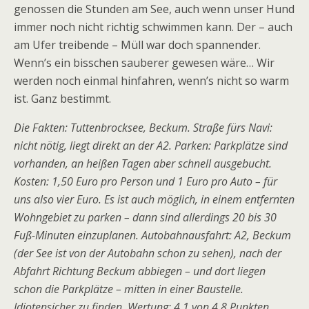
genossen die Stunden am See, auch wenn unser Hund
immer noch nicht richtig schwimmen kann. Der – auch
am Ufer treibende – Müll war doch spannender.
Wenn’s ein bisschen sauberer gewesen wäre… Wir
werden noch einmal hinfahren, wenn’s nicht so warm
ist. Ganz bestimmt.
Die Fakten: Tuttenbrocksee, Beckum. Straße fürs Navi:
nicht nötig, liegt direkt an der A2. Parken: Parkplätze sind
vorhanden, an heißen Tagen aber schnell ausgebucht.
Kosten: 1,50 Euro pro Person und 1 Euro pro Auto – für
uns also vier Euro. Es ist auch möglich, in einem entfernten
Wohngebiet zu parken – dann sind allerdings 20 bis 30
Fuß-Minuten einzuplanen. Autobahnausfahrt: A2, Beckum
(der See ist von der Autobahn schon zu sehen), nach der
Abfahrt Richtung Beckum abbiegen – und dort liegen
schon die Parkplätze – mitten in einer Baustelle.
Idiotensicher zu finden. Wertung: 4,1 von 4,8 Punkten.