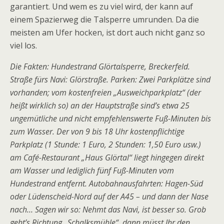
garantiert. Und wem es zu viel wird, der kann auf
einem Spazierweg die Talsperre umrunden. Da die
meisten am Ufer hocken, ist dort auch nicht ganz so
viel los.
Die Fakten: Hundestrand Glörtalsperre, Breckerfeld.
Straße fürs Navi: Glörstraße. Parken: Zwei Parkplätze sind
vorhanden; vom kostenfreien „Ausweichparkplatz“ (der
heißt wirklich so) an der Hauptstraße sind’s etwa 25
ungemütliche und nicht empfehlenswerte Fuß-Minuten bis
zum Wasser. Der von 9 bis 18 Uhr kostenpflichtige
Parkplatz (1 Stunde: 1 Euro, 2 Stunden: 1,50 Euro usw.)
am Café-Restaurant „Haus Glörtal“ liegt hingegen direkt
am Wasser und lediglich fünf Fuß-Minuten vom
Hundestrand entfernt. Autobahnausfahrten: Hagen-Süd
oder Lüdenscheid-Nord auf der A45 – und dann der Nase
nach… Sagen wir so: Nehmt das Navi, ist besser so. Grob
geht’s Richtung „Schalksmühle“, dann müsst Ihr den