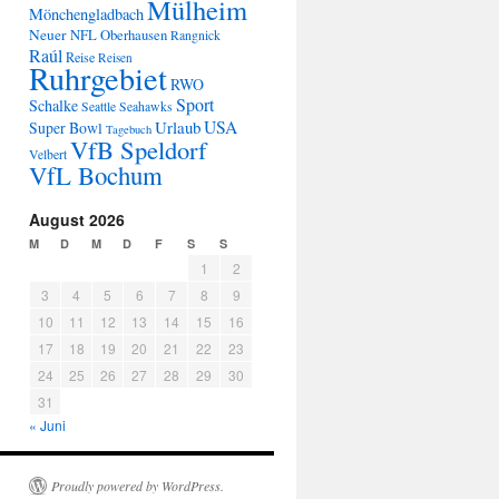
Mülheim
Mönchengladbach
Neuer
NFL
Oberhausen
Rangnick
Raúl
Reise
Reisen
Ruhrgebiet
RWO
Sport
Schalke
Seattle Seahawks
USA
Urlaub
Super Bowl
Tagebuch
VfB Speldorf
Velbert
VfL Bochum
August 2026
M
D
M
D
F
S
S
1
2
3
4
5
6
7
8
9
10
11
12
13
14
15
16
17
18
19
20
21
22
23
24
25
26
27
28
29
30
31
« Juni
Proudly powered by WordPress.