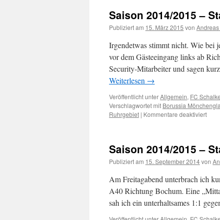
Saison 2014/2015 – St
Publiziert am
15. März 2015
von
Andreas 
Irgendetwas stimmt nicht. Wie bei 
vor dem Gästeeingang links ab Ric
Security-Mitarbeiter und sagen kur
Weiterlesen
→
Veröffentlicht unter
Allgemein
,
FC Schalk
Verschlagwortet mit
Borussia Mönchengl
Ruhrgebiet
|
Kommentare deaktiviert
für
Sais
2014
–
Saison 2014/2015 – St
Stad
Teil
Publiziert am
15. September 2014
von
An
4.15
–
Am Freitagabend unterbrach ich kurz
Gels
A40 Richtung Bochum. Eine „Mittags
sah ich ein unterhaltsames 1:1 ge
Veröffentlicht unter
Allgemein
,
FC Schalk