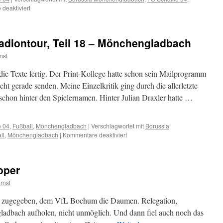
deaktiviert
für
Saison
2014/2015
–
adiontour, Teil 18 – Mönchengladbach
Stadiontour,
Teil
nst
5.1
–
die Texte fertig. Der Print-Kollege hatte schon sein Mailprogramm
Mönchengladbach
cht gerade senden. Meine Einzelkritik ging durch die allerletzte
schon hinter den Spielernamen. Hinter Julian Draxler hatte …
e 04
,
Fußball
,
Mönchengladbach
|
Verschlagwortet mit
Borussia
ll
,
Mönchengladbach
|
Kommentare deaktiviert
für
Saison
2012/2013
–
oper
Stadiontour,
Teil
rnst
18
–
, zugegeben, dem VfL Bochum die Daumen. Relegation,
Mönchengladbach
ladbach aufholen, nicht unmöglich. Und dann fiel auch noch das