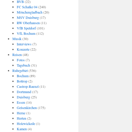
BVB
(22)
FC Schalke 04
(240)
Mönchengladbach
(20)
MSV Duisburg
(17)
RW Oberhausen
(11)
VfB Speldorf
(101)
VfL Bochum
(112)
Musik
(30)
Interviews
(7)
Konzerte
(22)
Reisen
(48)
Fotos
(7)
Tagebuch
(31)
Ruhrgebiet
(536)
Bochum
(89)
Bottrop
(2)
Castrop-Rauxel
(11)
Dortmund
(17)
Duisburg
(25)
Essen
(14)
Gelsenkirchen
(175)
Herne
(1)
Herten
(2)
Holzwickede
(1)
Kamen
(4)