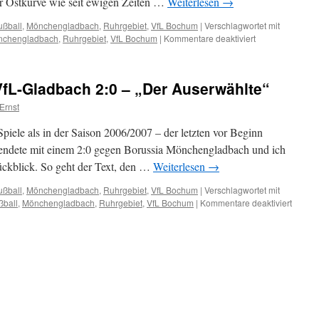
er Ostkurve wie seit ewigen Zeiten …
Weiterlesen
→
ußball
,
Mönchengladbach
,
Ruhrgebiet
,
VfL Bochum
|
Verschlagwortet mit
nchengladbach
,
Ruhrgebiet
,
VfL Bochum
|
Kommentare deaktiviert
für
Vier
Stück
anne
VfL-Gladbach 2:0 – „Der Auserwählte“
Castroper
Ernst
piele als in der Saison 2006/2007 – der letzten vor Beginn
 endete mit einem 2:0 gegen Borussia Mönchengladbach und ich
ckblick. So geht der Text, den …
Weiterlesen
→
ußball
,
Mönchengladbach
,
Ruhrgebiet
,
VfL Bochum
|
Verschlagwortet mit
ßball
,
Mönchengladbach
,
Ruhrgebiet
,
VfL Bochum
|
Kommentare deaktiviert
für
15.
Dezem
2006
–
VfL-
Gladb
2:0
–
„Der