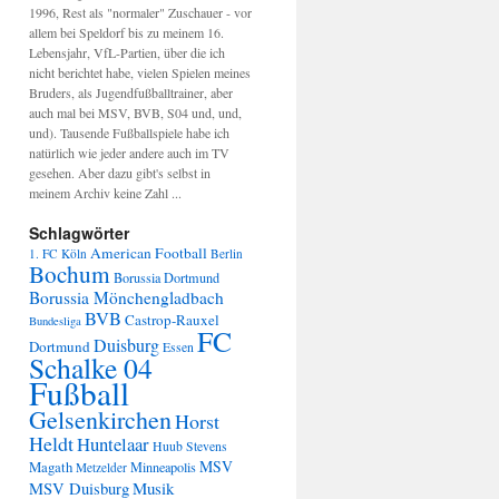
1996, Rest als "normaler" Zuschauer - vor
allem bei Speldorf bis zu meinem 16.
Lebensjahr, VfL-Partien, über die ich
nicht berichtet habe, vielen Spielen meines
Bruders, als Jugendfußballtrainer, aber
auch mal bei MSV, BVB, S04 und, und,
und). Tausende Fußballspiele habe ich
natürlich wie jeder andere auch im TV
gesehen. Aber dazu gibt's selbst in
meinem Archiv keine Zahl ...
Schlagwörter
American Football
1. FC Köln
Berlin
Bochum
Borussia Dortmund
Borussia Mönchengladbach
BVB
Castrop-Rauxel
Bundesliga
FC
Duisburg
Dortmund
Essen
Schalke 04
Fußball
Gelsenkirchen
Horst
Heldt
Huntelaar
Huub Stevens
MSV
Magath
Minneapolis
Metzelder
Musik
MSV Duisburg