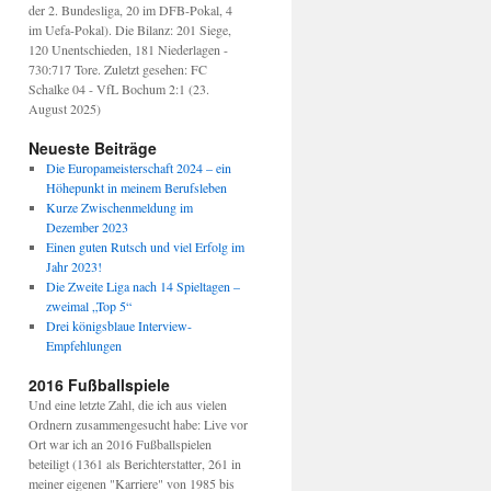
der 2. Bundesliga, 20 im DFB-Pokal, 4
ählte“
im Uefa-Pokal). Die Bilanz: 201 Siege,
120 Unentschieden, 181 Niederlagen -
730:717 Tore. Zuletzt gesehen: FC
Schalke 04 - VfL Bochum 2:1 (23.
August 2025)
Neueste Beiträge
Die Europameisterschaft 2024 – ein
Höhepunkt in meinem Berufsleben
Kurze Zwischenmeldung im
Dezember 2023
Einen guten Rutsch und viel Erfolg im
Jahr 2023!
Die Zweite Liga nach 14 Spieltagen –
zweimal „Top 5“
Drei königsblaue Interview-
Empfehlungen
2016 Fußballspiele
Und eine letzte Zahl, die ich aus vielen
Ordnern zusammengesucht habe: Live vor
Ort war ich an 2016 Fußballspielen
beteiligt (1361 als Berichterstatter, 261 in
meiner eigenen "Karriere" von 1985 bis