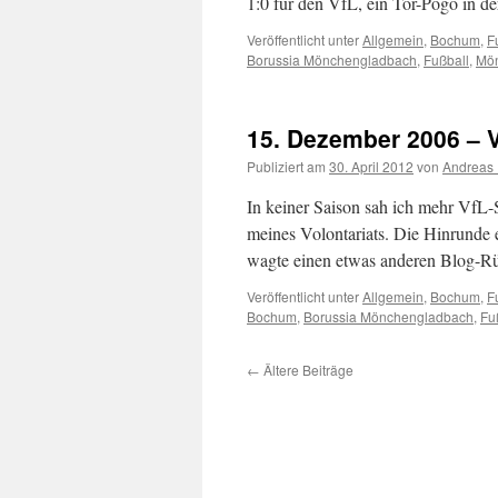
1:0 für den VfL, ein Tor-Pogo in d
Veröffentlicht unter
Allgemein
,
Bochum
,
F
Borussia Mönchengladbach
,
Fußball
,
Mö
15. Dezember 2006 – 
Publiziert am
30. April 2012
von
Andreas 
In keiner Saison sah ich mehr VfL-S
meines Volontariats. Die Hinrunde
wagte einen etwas anderen Blog-Rü
Veröffentlicht unter
Allgemein
,
Bochum
,
F
Bochum
,
Borussia Mönchengladbach
,
Fu
←
Ältere Beiträge