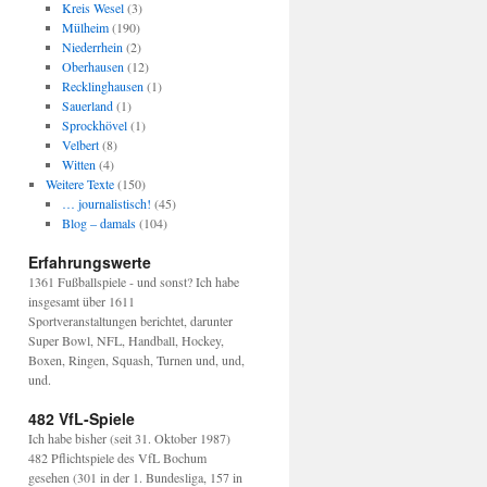
Kreis Wesel
(3)
Mülheim
(190)
Niederrhein
(2)
Oberhausen
(12)
Recklinghausen
(1)
Sauerland
(1)
Sprockhövel
(1)
Velbert
(8)
Witten
(4)
Weitere Texte
(150)
… journalistisch!
(45)
Blog – damals
(104)
Erfahrungswerte
1361 Fußballspiele - und sonst? Ich habe
insgesamt über 1611
Sportveranstaltungen berichtet, darunter
Super Bowl, NFL, Handball, Hockey,
ber
Boxen, Ringen, Squash, Turnen und, und,
und.
482 VfL-Spiele
ach
Ich habe bisher (seit 31. Oktober 1987)
482 Pflichtspiele des VfL Bochum
gesehen (301 in der 1. Bundesliga, 157 in