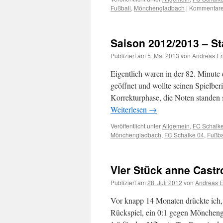
Fußball
,
Mönchengladbach
|
Kommentare 
Saison 2012/2013 – St
Publiziert am
5. Mai 2013
von
Andreas Er
Eigentlich waren in der 82. Minute 
geöffnet und wollte seinen Spielberi
Korrekturphase, die Noten standen 
Weiterlesen
→
Veröffentlicht unter
Allgemein
,
FC Schalk
Mönchengladbach
,
FC Schalke 04
,
Fußba
Vier Stück anne Castr
Publiziert am
28. Juli 2012
von
Andreas E
Vor knapp 14 Monaten drückte ich
Rückspiel, ein 0:1 gegen Möncheng