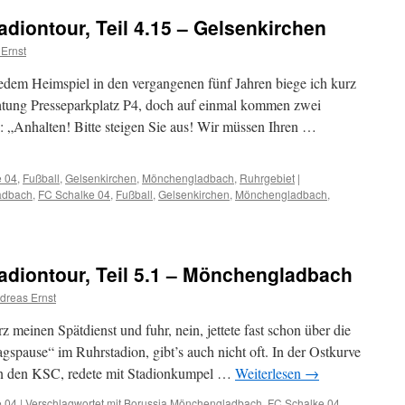
adiontour, Teil 4.15 – Gelsenkirchen
Ernst
jedem Heimspiel in den vergangenen fünf Jahren biege ich kurz
htung Presseparkplatz P4, doch auf einmal kommen zwei
z: „Anhalten! Bitte steigen Sie aus! Wir müssen Ihren …
e 04
,
Fußball
,
Gelsenkirchen
,
Mönchengladbach
,
Ruhrgebiet
|
adbach
,
FC Schalke 04
,
Fußball
,
Gelsenkirchen
,
Mönchengladbach
,
on
/2015
adiontour, Teil 5.1 – Mönchengladbach
iontour,
dreas Ernst
 meinen Spätdienst und fuhr, nein, jettete fast schon über die
enkirchen
pause“ im Ruhrstadion, gibt’s auch nicht oft. In der Ostkurve
gen den KSC, redete mit Stadionkumpel …
Weiterlesen
→
e 04
|
Verschlagwortet mit
Borussia Mönchengladbach
,
FC Schalke 04
,