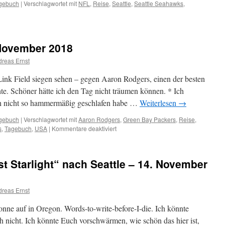
gebuch
|
Verschlagwortet mit
NFL
,
Reise
,
Seattle
,
Seattle Seahawks
,
für
8.
Tag
–
. November 2018
Seattle
–
reas Ernst
16.
November
ink Field siegen sehen – gegen Aaron Rodgers, einen der besten
2018
te. Schöner hätte ich den Tag nicht träumen können. * Ich
ch nicht so hammermäßig geschlafen habe …
Weiterlesen
→
gebuch
|
Verschlagwortet mit
Aaron Rodgers
,
Green Bay Packers
,
Reise
,
s
,
Tagebuch
,
USA
|
Kommentare deaktiviert
für
7.
Tag
–
st Starlight“ nach Seattle – 14. November
Seattle
–
15.
reas Ernst
November
2018
onne auf in Oregon. Words-to-write-before-I-die. Ich könnte
h nicht. Ich könnte Euch vorschwärmen, wie schön das hier ist,