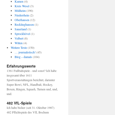
Kamen
(4)
Kreis Wesel
(3)
Mülheim
(190)
Niederrhein
(2)
Oberhausen
(12)
Recklinghausen
(1)
Sauerland
(1)
Sprockhövel
(1)
Velbert
(8)
Witten
(4)
Weitere Texte
(150)
… journalistisch!
(45)
Blog – damals
(104)
Erfahrungswerte
1361 Fußballspiele - und sonst? Ich habe
insgesamt über 1611
Sportveranstaltungen berichtet, darunter
Super Bowl, NFL, Handball, Hockey,
Boxen, Ringen, Squash, Turnen und, und,
und.
482 VfL-Spiele
Ich habe bisher (seit 31. Oktober 1987)
482 Pflichtspiele des VfL Bochum