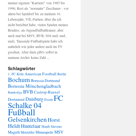
meiner eigenen "Karriere" von 1985 bis
1996, Rest als "normaler" Zuschauer - vor
allem bei Speldorf bis zu meinem 16.
Lebensjahr, VfL-Partien, über die ich
nicht berichtet habe, vielen Spielen meines
Bruders, als Jugendfußballtrainer, aber
auch mal bei MSV, BVB, S04 und, und,
und). Tausende Fußballspiele habe ich
natürlich wie jeder andere auch im TV
gesehen. Aber dazu gibt's selbst in
meinem Archiv keine Zahl ...
Schlagwörter
American Football
1. FC Köln
Berlin
Bochum
Borussia Dortmund
Borussia Mönchengladbach
BVB
Castrop-Rauxel
Bundesliga
FC
Duisburg
Dortmund
Essen
Schalke 04
Fußball
Gelsenkirchen
Horst
Heldt
Huntelaar
Huub Stevens
MSV
Magath
Minneapolis
Metzelder