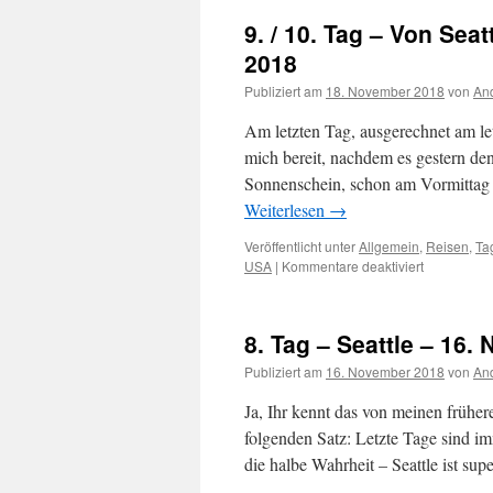
9. / 10. Tag – Von Sea
2018
Publiziert am
18. November 2018
von
And
Am letzten Tag, ausgerechnet am le
mich bereit, nachdem es gestern d
Sonnenschein, schon am Vormittag e
Weiterlesen
→
Veröffentlicht unter
Allgemein
,
Reisen
,
Ta
USA
|
Kommentare deaktiviert
für
9.
/
10.
8. Tag – Seattle – 16
Tag
–
Publiziert am
16. November 2018
von
And
Von
Seattle
Ja, Ihr kennt das von meinen frühe
nach
folgenden Satz: Letzte Tage sind im
Mülheim
die halbe Wahrheit – Seattle ist su
–
17.