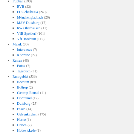
Fußball
(593)
BVB
(22)
FC Schalke 04
(240)
Mönchengladbach
(20)
MSV Duisburg
(17)
RW Oberhausen
(11)
VfB Speldorf
(101)
VfL Bochum
(112)
Musik
(30)
Interviews
(7)
Konzerte
(22)
Reisen
(48)
Fotos
(7)
Tagebuch
(31)
Ruhrgebiet
(536)
Bochum
(89)
Bottrop
(2)
Castrop-Rauxel
(11)
Dortmund
(17)
Duisburg
(25)
Essen
(14)
Gelsenkirchen
(175)
Herne
(1)
Herten
(2)
Holzwickede
(1)