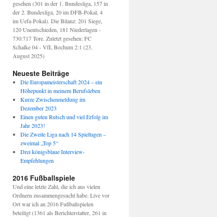
gesehen (301 in der 1. Bundesliga, 157 in
der 2. Bundesliga, 20 im DFB-Pokal, 4
im Uefa-Pokal). Die Bilanz: 201 Siege,
120 Unentschieden, 181 Niederlagen -
730:717 Tore. Zuletzt gesehen: FC
Schalke 04 - VfL Bochum 2:1 (23.
August 2025)
Neueste Beiträge
Die Europameisterschaft 2024 – ein
Höhepunkt in meinem Berufsleben
Kurze Zwischenmeldung im
Dezember 2023
Einen guten Rutsch und viel Erfolg im
Jahr 2023!
Die Zweite Liga nach 14 Spieltagen –
zweimal „Top 5“
Drei königsblaue Interview-
Empfehlungen
2016 Fußballspiele
Und eine letzte Zahl, die ich aus vielen
Ordnern zusammengesucht habe: Live vor
Ort war ich an 2016 Fußballspielen
beteiligt (1361 als Berichterstatter, 261 in