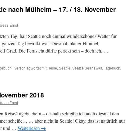
ttle nach Mülheim – 17. / 18. November
reas Ernst
tzten Tag, hält Seattle noch einmal wunderschönes Wetter für
en ganzen Tag bewölkt war. Diesmal: blauer Himmel,
lf Grad. Die Fernsicht dürfte perfekt sein – doch ich, …
gebuch
|
Verschlagwortet mit
Reise
,
Seattle
,
Seattle Seahawks
,
Tagebuch
,
. November 2018
reas Ernst
ren Reise-Tagebüchern – deshalb schreibe ich auch diesmal den
mer scheiße… … aber nicht in Seattle! Okay, das ist natürlich nur
per und …
Weiterlesen
→