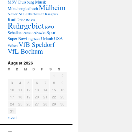
Musik
MSV Duisburg
Mülheim
Mönchengladbach
Neuer
NFL
Oberhausen
Rangnick
Raúl
Reise
Reisen
Ruhrgebiet
RWO
Sport
Schalke
Seattle Seahawks
USA
Urlaub
Super Bowl
Tagebuch
VfB Speldorf
Velbert
VfL Bochum
August 2026
M
D
M
D
F
S
S
1
2
3
4
5
6
7
8
9
10
11
12
13
14
15
16
17
18
19
20
21
22
23
24
25
26
27
28
29
30
31
« Juni