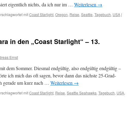
iert eigentlich nichts, da ich nur im …
Weiterlesen
→
rschlagwortet mit
Coast Starlight
,
Oregon
,
Reise
,
Seattle
,
Tagebuch
,
USA
|
ara in den „Coast Starlight“ – 13.
reas Ernst
mit dem Sommer. Diesmal endgültig, also endgültig endgültig –
te ich mich das oft sagen, bevor dann das nächste 25-Grad-
ch gerade um kurz nach …
Weiterlesen
→
rschlagwortet mit
Coast Starlight
,
Reise
,
Seattle Seahawks
,
Tagebuch
,
USA
,