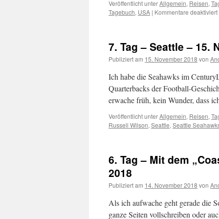
Veröffentlicht unter
Allgemein
,
Reisen
,
Ta
/
Tagebuch
,
USA
|
Kommentare deaktiviert
18.
November
2018
7. Tag – Seattle – 15
Publiziert am
15. November 2018
von
And
Ich habe die Seahawks im CenturyL
Quarterbacks der Football-Geschich
erwache früh, kein Wunder, dass i
Veröffentlicht unter
Allgemein
,
Reisen
,
Ta
Russell Wilson
,
Seattle
,
Seattle Seahawk
6. Tag – Mit dem „Coa
2018
Publiziert am
14. November 2018
von
And
Als ich aufwache geht gerade die S
ganze Seiten vollschreiben oder auc