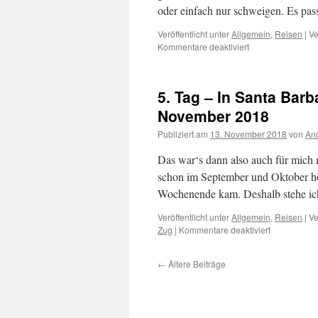
oder einfach nur schweigen. Es pass
Veröffentlicht unter
Allgemein
,
Reisen
|
Ve
Kommentare deaktiviert
für
6.
Tag
–
5. Tag – In Santa Barb
Mit
dem
November 2018
„Coast
Publiziert am
13. November 2018
von
And
Starlight“
nach
Das war‘s dann also auch für mich 
Seattle
–
schon im September und Oktober hör
14.
Wochenende kam. Deshalb stehe i
November
2018
Veröffentlicht unter
Allgemein
,
Reisen
|
Ve
Zug
|
Kommentare deaktiviert
für
5.
Tag
←
Ältere Beiträge
–
In
Santa
Barbara